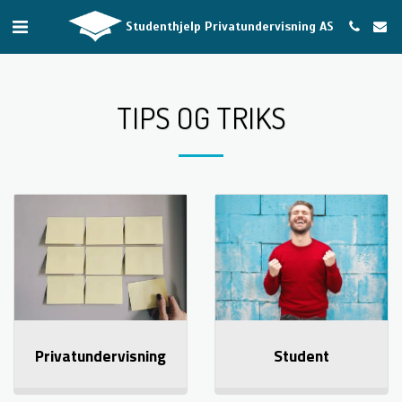
Studenthjelp Privatundervisning AS
TIPS OG TRIKS
Privatundervisning
Student